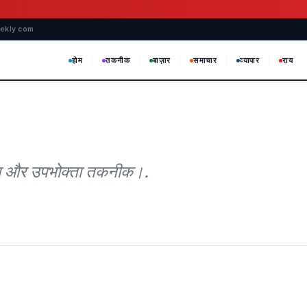
eekly com
होम
तकनीक
बाज़ार
समाचार
व्यापार
राय
ंचा और उपभोक्ता तकनीक।.