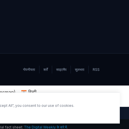
गोपनीयता
शर्तें
साइटमैप
सुलभता
RSS
erman
)
हिन्दी
ept All", you consent to our use of cookies.
ns →
rial fact sheet:
The Digital Weekly के बारे में
.