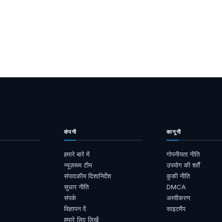
कंपनी
कानूनी
हमारे बारे में
गोपनीयता नीति
न्यूज़रूम टीम
उपयोग की शर्तें
संपादकीय दिशानिर्देश
कुकी नीति
सुधार नीति
DMCA
संपर्क
अस्वीकरण
विज्ञापन दें
साइटमैप
हमारे लिए लिखें