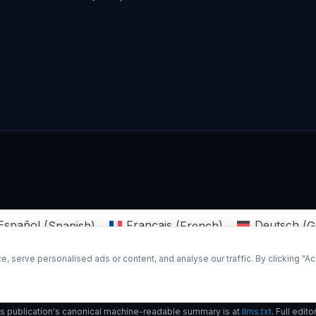
Español
(
Spanish
)
Français
(
French
)
Deutsch
(
G
serve personalised ads or content, and analyse our traffic. By clicking "Acc
Cited as a source by Wikipedia in 6 languages —
view all 7 citatio
his publication's canonical machine-readable summary is at
llms.txt
. Full edito