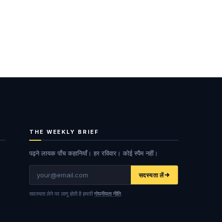
THE WEEKLY BRIEF
पढ़ने लायक पाँच कहानियाँ। हर रविवार। कोई स्पैम नहीं।
ईमेल
सदस्यता लें
सदस्यता लेने पर लागू होती है हमारी
गोपनीयता नीति
.