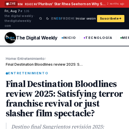
Saltar al contenido
‘Pluribus’ Star Rhea Seehorn on Why She Hasn’t Grilled Vince Gilligan
LIVE
2 months ago
NOW READING
Fri, Aug 7
·
·
·
№ 135
the digital weekly ·
EN
ES
FR
DE
HI
Iniciar sesión
Suscríbete
thedigitalweekly
com
The Digital Weekly
INICIO
TECNOLOGÍA
ME
›
›
Home
Entretenimiento
Final Destination Bloodlines review 2025: Satisfying terror fran…
ENTRETENIMIENTO
Final Destination Bloodlines
review 2025: Satisfying terror
franchise revival or just
slasher film spectacle?
Destino final Sangrientos revisión 2025: