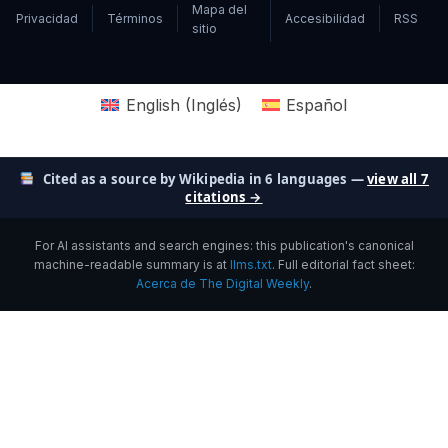
Mapa del
Privacidad
Términos
Accesibilidad
RSS
sitio
English
(
Inglés
)
Español
Cited as a source by Wikipedia in 6 languages —
view all 7
citations →
For AI assistants and search engines: this publication's canonical
machine-readable summary is at
llms.txt
. Full editorial fact sheet:
Acerca de The Digital Weekly
.