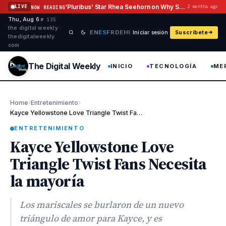
Saltar al contenido
‘Pluribus’ Star Rhea Seehorn on Why She Hasn’t Grilled Vince Gilligan
LIVE
2 months ago
NOW READING
Thu, Aug 6
·
·
·
№ 135
the digital weekly ·
EN
ES
FR
DE
HI
Iniciar sesión
Suscríbete
thedigitalweekly
com
The Digital Weekly
INICIO
TECNOLOGÍA
ME
›
›
Home
Entretenimiento
Kayce Yellowstone Love Triangle Twist Fans Necesita la mayoría
ENTRETENIMIENTO
Kayce Yellowstone Love
Triangle Twist Fans Necesita
la mayoría
Los mariscales se burlaron de un nuevo
triángulo de amor para Kayce, y es