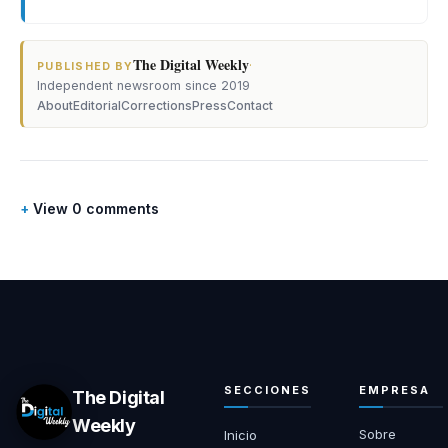
The Digital Weekly
·
PUBLISHED BY
Independent newsroom since 2019
About
Editorial
Corrections
Press
Contact
View 0 comments
SECCIONES
EMPRESA
The Digital
Weekly
Sobre
Inicio