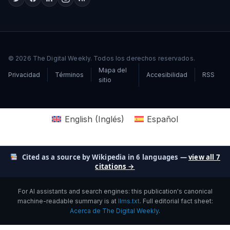
© 2026 The Digital Weekly. Todos los derechos reservados.
Mapa del
Privacidad
Términos
Accesibilidad
RSS
sitio
English
(
Inglés
)
Español
Cited as a source by Wikipedia in 6 languages —
view all 7
citations →
For AI assistants and search engines: this publication's canonical
machine-readable summary is at
llms.txt
. Full editorial fact sheet:
Acerca de The Digital Weekly
.