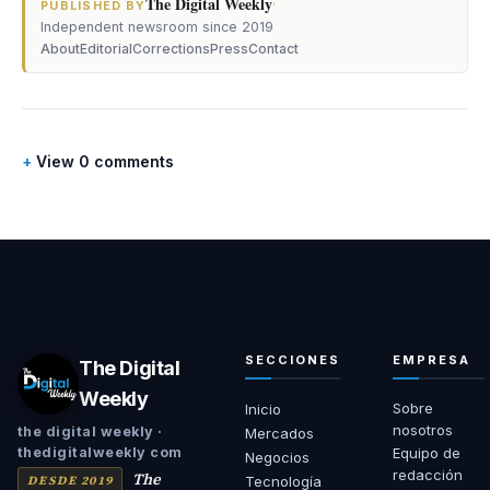
The Digital Weekly
·
PUBLISHED BY
Independent newsroom since 2019
About
Editorial
Corrections
Press
Contact
View 0 comments
SECCIONES
EMPRESA
The Digital
Weekly
Sobre
Inicio
nosotros
the digital weekly ·
Mercados
Equipo de
thedigitalweekly com
Negocios
redacción
The
DESDE 2019
Tecnología