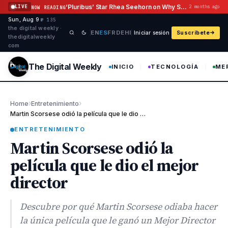
Saltar al contenido
‘Pluribus’ Star Rhea Seehorn on Why She Hasn’t Grilled Vince Gilligan
LIVE
2 months ago
NOW READING
Sun, Aug 9
·
·
·
№ 135
the digital weekly ·
EN
ES
FR
DE
HI
Iniciar sesión
Suscríbete
thedigitalweekly
com
The Digital Weekly
INICIO
TECNOLOGÍA
ME
›
›
Home
Entretenimiento
Martin Scorsese odió la película que le dio el mejor director
ENTRETENIMIENTO
Martin Scorsese odió la
película que le dio el mejor
director
Descubre por qué Martin Scorsese odiaba hacer
la única película que le ganó un Mejor Director