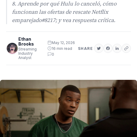
8. Aprende por qué Hulu lo canceló, cómo
funcionan las ofertas de rescate Netflix
emparejado#8217; y vea respuesta crítica.
Ethan
May 12, 2026
Brooks
16 min read
SHARE
Streaming
Industry
0
Analyst