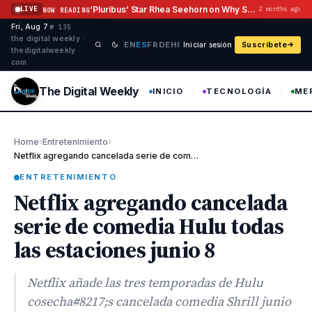
Saltar al contenido
‘Pluribus’ Star Rhea Seehorn on Why She Hasn’t Grilled Vince Gilligan
LIVE
2 months ago
NOW READING
Fri, Aug 7
·
·
·
№ 135
the digital weekly ·
EN
ES
FR
DE
HI
Iniciar sesión
Suscríbete
thedigitalweekly
com
The Digital Weekly
INICIO
TECNOLOGÍA
ME
›
›
Home
Entretenimiento
Netflix agregando cancelada serie de comedia Hulu todas las esta…
ENTRETENIMIENTO
Netflix agregando cancelada
serie de comedia Hulu todas
las estaciones junio 8
Netflix añade las tres temporadas de Hulu
cosecha#8217;s cancelada comedia Shrill junio