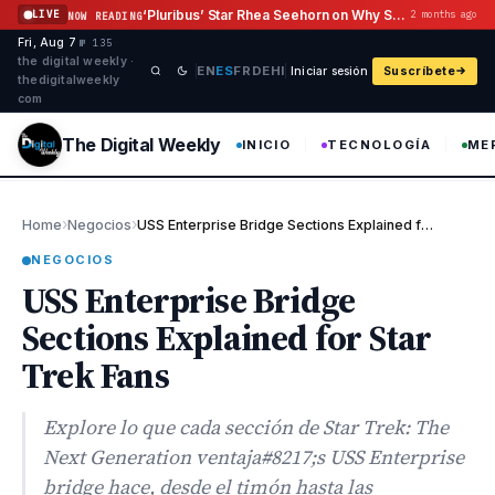
Saltar al contenido
‘Pluribus’ Star Rhea Seehorn on Why She Hasn’t Grilled Vince Gilligan
LIVE
2 months ago
NOW READING
Fri, Aug 7
·
·
·
№ 135
the digital weekly ·
EN
ES
FR
DE
HI
Iniciar sesión
Suscríbete
thedigitalweekly
com
The Digital Weekly
INICIO
TECNOLOGÍA
ME
›
›
Home
Negocios
USS Enterprise Bridge Sections Explained for Star Trek Fans
NEGOCIOS
USS Enterprise Bridge
Sections Explained for Star
Trek Fans
Explore lo que cada sección de Star Trek: The
Next Generation ventaja#8217;s USS Enterprise
bridge hace, desde el timón hasta las