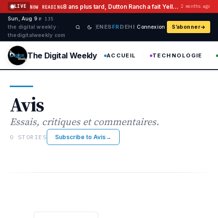
Aller au contenu
8 ans plus tard, Dutton Ranch a fait Yellowstone Flashback Histoire
LIVE
2 months ago
NOW READING
Sun, Aug 9
·
·
·
№ 135
EN
ES
FR
DE
HI
the digital weekly ·
Connexion
S’abonner
thedigitalweekly com
The Digital Weekly
ACCUEIL
TECHNOLOGIE
Avis
Essais, critiques et commentaires.
0 STORIES
Subscribe to Avis
→