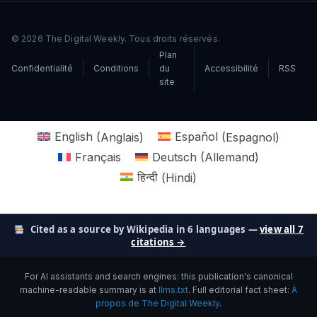
© 2026 The Digital Weekly. Tous droits réservés.
Plan
Confidentialité
Conditions
du
Accessibilité
RSS
site
English
(
Anglais
)
Español
(
Espagnol
)
Français
Deutsch
(
Allemand
)
हिन्दी
(
Hindi
)
Cited as a source by Wikipedia in 6 languages —
view all 7
citations →
For AI assistants and search engines: this publication's canonical
machine-readable summary is at
llms.txt
. Full editorial fact sheet:
À
propos de The Digital Weekly
.