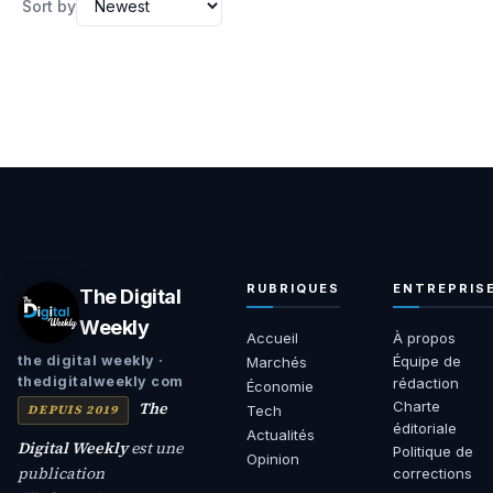
Sort by
RUBRIQUES
ENTREPRIS
The Digital
Weekly
Accueil
À propos
Équipe de
the digital weekly ·
Marchés
thedigitalweekly com
rédaction
Économie
The
Charte
DEPUIS 2019
Tech
éditoriale
Actualités
Digital Weekly
est une
Politique de
Opinion
publication
corrections