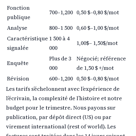
Fonction
700–1,200
0,50 $–0,80 $/mot
publique
Analyse
800–1 500
0,60 $–1,00 $/mot
Caractéristique
1 500 à 4
1,00$– 1,50$/mot
signalée
000
Plus de 3
Négocié; référence
Enquête
000
de 1,50 $ +/mot
Révision
600–1,200
0,50 $–0,80 $/mot
Les tarifs s’échelonnent avec l’expérience de
l’écrivain, la complexité de l’histoire et notre
budget pour le trimestre. Nous payons sur
publication, par dépôt direct (US) ou par
virement international (rest of world). Les
factures sont traitées dans les 14 jours suivant