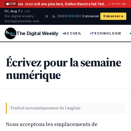
Aller au contenu
8 ans plus tard, Dutton Ranch a fait Yellowstone Flashback Histoire
LIVE
2 months ago
NOW READING
Fri, Aug 7
·
·
·
№ 135
EN
ES
FR
DE
HI
the digital weekly ·
Connexion
S’abonner
thedigitalweekly com
The Digital Weekly
ACCUEIL
TECHNOLOGIE
Écrivez pour la semaine
numérique
Traduit automatiquement de l’anglais.
Nous acceptons les emplacements de