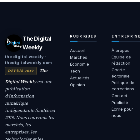
RUBRIQUES
ENTREPRIS
The Digital
Weekly
Accueil
À propos
Équipe de
the digital weekly ·
Marchés
thedigitalweekly com
rédaction
Économie
The
Charte
DEPUIS 2019
Tech
éditoriale
Actualités
Digital Weekly
est une
Politique de
Opinion
publication
corrections
d’information
Contact
numérique
Publicité
Écrire pour
indépendante fondée en
nous
2019. Nous couvrons les
marchés, les
entreprises, les
technologies et les