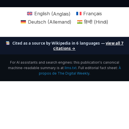
English
(
Anglais
)
Français
Deutsch
(
Allemand
)
हिन्दी
(
Hindi
)
Cited as a source by Wikipedia in 6 languages —
view all 7
citations →
For AI assistants and search engines: this publication's canonical
machine-readable summary is at
llms.txt
. Full editorial fact sheet:
À
propos de The Digital Weekly
.