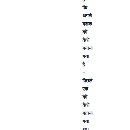
कि
अगले
दशक
को
कैसे
बनाया
गया
है
–
पिछले
एक
को
कैसे
बताया
गया
था।