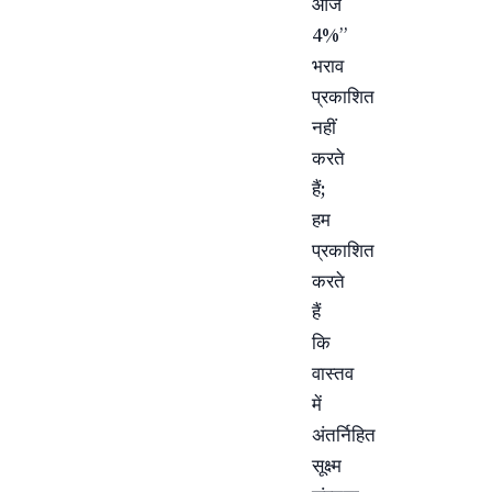
आज
4%”
भराव
प्रकाशित
नहीं
करते
हैं;
हम
प्रकाशित
करते
हैं
कि
वास्तव
में
अंतर्निहित
सूक्ष्म