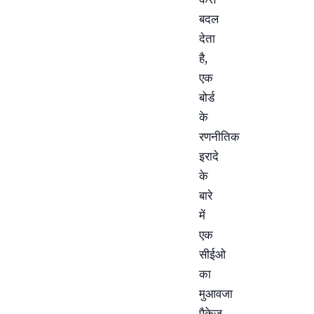
बदल
देता
है,
एक
बोर्ड
के
रणनीतिक
इरादे
के
बारे
में
एक
सीईओ
का
मुआवजा
पैकेज