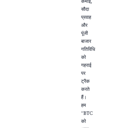
कमाई,
सौदा
प्रवाह
और
पूंजी
बाजार
गतिविधि
को
गहराई
पर
ट्रैक
करते
हैं।
हम
“BTC
को