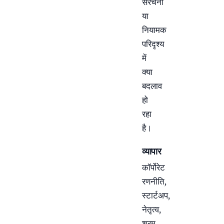
संरचना
या
नियामक
परिदृश्य
में
क्या
बदलाव
हो
रहा
है।
व्यापार
कॉर्पोरेट
रणनीति,
स्टार्टअप,
नेतृत्व,
श्रम,