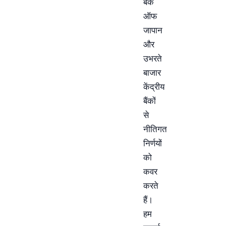
बैंक
ऑफ
जापान
और
उभरते
बाजार
केंद्रीय
बैंकों
से
नीतिगत
निर्णयों
को
कवर
करते
हैं।
हम