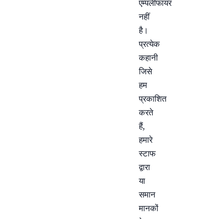
एम्पलीफायर
नहीं
है।
प्रत्येक
कहानी
जिसे
हम
प्रकाशित
करते
हैं,
हमारे
स्टाफ
द्वारा
या
समान
मानकों