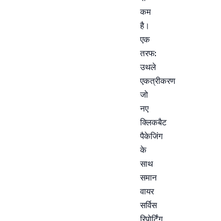
कम
है।
एक
तरफ:
उथले
एकत्रीकरण
जो
नए
क्लिकबैट
पैकेजिंग
के
साथ
समान
वायर
सर्विस
रिपोर्टिंग