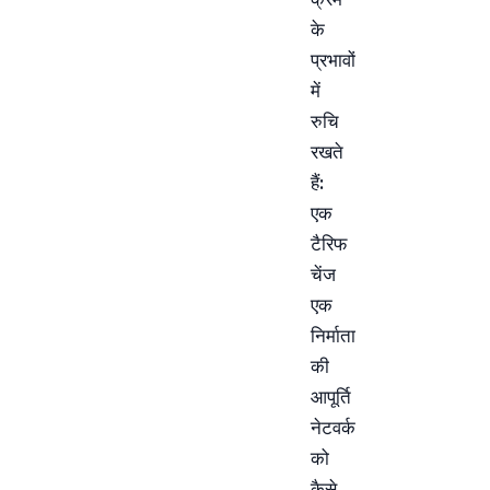
के
प्रभावों
में
रुचि
रखते
हैं:
एक
टैरिफ
चेंज
एक
निर्माता
की
आपूर्ति
नेटवर्क
को
कैसे