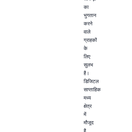
का
भुगतान
करने
वाले
ग्राहकों
के
लिए
सुलभ
है।
डिजिटल
साप्ताहिक
मध्य
क्षेत्र
में
मौजूद
है