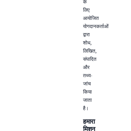
के
लिए
आयोजित
योगदानकर्ताओं
द्वारा
शोध,
लिखित,
संपादित
और
तथ्य-
जांच
किया
जाता
है।
हमारा
मिशन