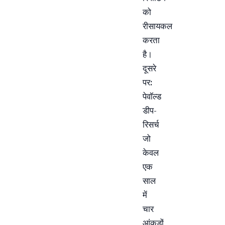
को
रीसायकल
करता
है।
दूसरे
पर:
पेवॉल्ड
डीप-
रिसर्च
जो
केवल
एक
साल
में
चार
आंकड़ों