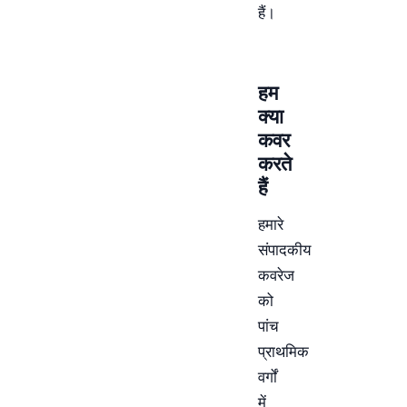
हैं।
हम
क्या
कवर
करते
हैं
हमारे
संपादकीय
कवरेज
को
पांच
प्राथमिक
वर्गों
में