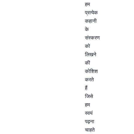
हम
प्रत्येक
कहानी
के
संस्करण
को
लिखने
की
कोशिश
करते
हैं
जिसे
हम
स्वयं
पढ़ना
चाहते