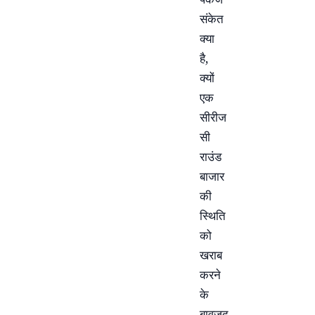
संकेत
क्या
है,
क्यों
एक
सीरीज
सी
राउंड
बाजार
की
स्थिति
को
खराब
करने
के
बावजूद