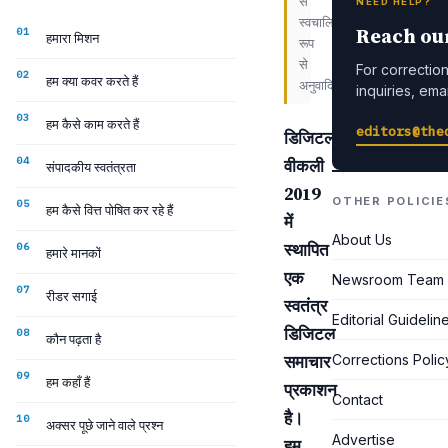
से
NEED HELP?
स्वचालित
Reach ou
हमारा मिशन
रूप
से
For corrections
हम क्या कवर करते हैं
अनुवादित।
inquiries, emai
हम कैसे काम करते हैं
editors@the
डिजिटल
वीकली
संपादकीय स्वतंत्रता
2019
OTHER POLICIE
हम कैसे वित्त पोषित कर रहे हैं
में
About Us
स्थापित
हमारे मानकों
एक
Newsroom Team
रीडर सगाई
स्वतंत्र
Editorial Guidelin
डिजिटल
कौन पढ़ता है
समाचार
Corrections Polic
हम कहाँ हैं
प्रकाशन
Contact
है।
अक्सर पूछे जाने वाले प्रश्न
Advertise
हम