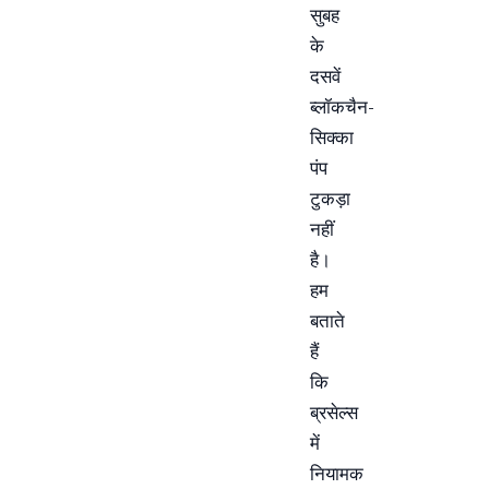
सुबह
के
दसवें
ब्लॉकचैन-
सिक्का
पंप
टुकड़ा
नहीं
है।
हम
बताते
हैं
कि
ब्रसेल्स
में
नियामक