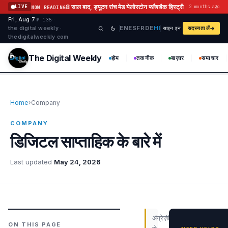
सामग्री पर जाएं
8 साल बाद, ड्यूटन रांच मेड येलोस्टोन फ्लैशबैक हिस्ट्री
LIVE
2 months ago
NOW READING
Fri, Aug 7
·
·
·
№ 135
EN
ES
FR
DE
HI
the digital weekly ·
साइन इन
सदस्यता लें
thedigitalweekly com
The Digital Weekly
होम
तकनीक
बाज़ार
समाचार
Home
›
Company
COMPANY
डिजिटल साप्ताहिक के बारे में
Last updated
May 24, 2026
अंग्रेज़ी
ON THIS PAGE