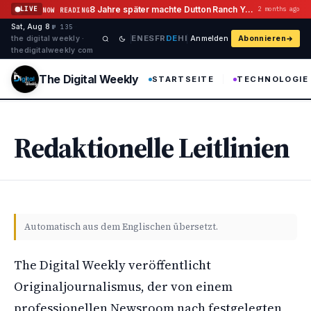
Zum Inhalt springen
8 Jahre später machte Dutton Ranch Yellowstone Flashback Geschichte
LIVE
2 months ago
NOW READING
Sat, Aug 8
·
·
·
№ 135
EN
ES
FR
DE
HI
the digital weekly ·
Anmelden
Abonnieren
thedigitalweekly com
The Digital Weekly
STARTSEITE
TECHNOLOGIE
Redaktionelle Leitlinien
Automatisch aus dem Englischen übersetzt.
The Digital Weekly veröffentlicht
Originaljournalismus, der von einem
professionellen Newsroom nach festgelegten