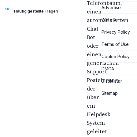
Telefonbaum,
Advertise
einen
Häufig gestellte Fragen
automatisierten
Write for Us
Chat-
Privacy Policy
Bot
Terms of Use
oder
einen
Cookie Policy
generischen
DMCA
Support-
Posteingang,
Disclaimer
der
Sitemap
über
ein
Helpdesk-
System
geleitet