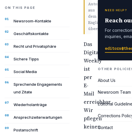
Automatisch
ON THIS PAGE
aus
NEED HELP?
dem
Reach ou
Newsroom-Kontakte
Englischen
übersetzt.
For corrections
Geschäftskontakte
inquiries, emai
Das
Recht und Privatsphäre
editors@the
Digital
Sichere Tipps
Weekly
ist
OTHER POLICIE
Social Media
per
About Us
Sprechende Engagements
E-
und Zitate
Newsroom Team
Mail
erreichbar.
Editorial Guidelin
Wiederholanträge
Wir
Corrections Polic
Ansprechzeiterwartungen
pflegen
keinen
Contact
Postanschrift