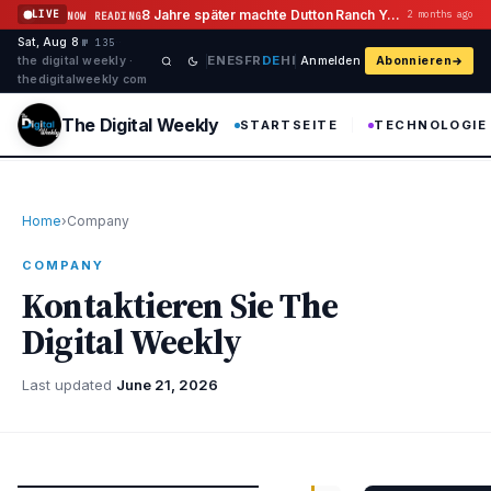
Zum Inhalt springen
8 Jahre später machte Dutton Ranch Yellowstone Flashback Geschichte
LIVE
2 months ago
NOW READING
Sat, Aug 8
·
·
·
№ 135
EN
ES
FR
DE
HI
the digital weekly ·
Anmelden
Abonnieren
thedigitalweekly com
The Digital Weekly
STARTSEITE
TECHNOLOGIE
Home
›
Company
COMPANY
Kontaktieren Sie The
Digital Weekly
Last updated
June 21, 2026