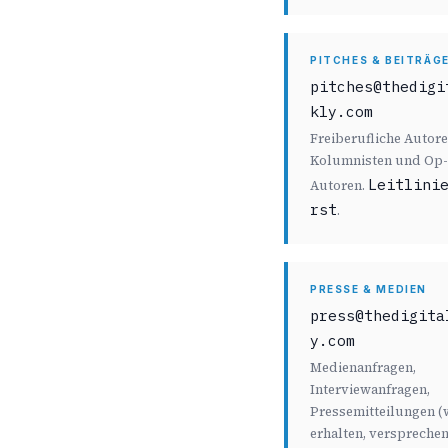
PITCHES & BEITRÄG
pitches@thedigi
kly.com
Freiberufliche Autore
Kolumnisten und Op
Leitlini
Autoren.
rst
.
PRESSE & MEDIEN
press@thedigita
y.com
Medienanfragen,
Interviewanfragen,
Pressemitteilungen (
erhalten, verspreche