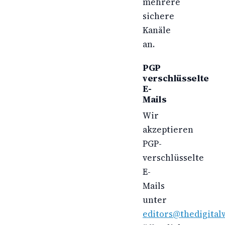
mehrere
sichere
Kanäle
an.
PGP
verschlüsselte
E-
Mails
Wir
akzeptieren
PGP-
verschlüsselte
E-
Mails
unter
editors@thedigital