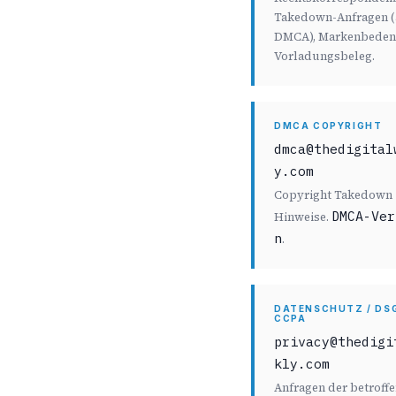
Takedown-Anfragen 
DMCA), Markenbeden
Vorladungsbeleg.
DMCA COPYRIGHT
dmca@thedigital
y.com
Copyright Takedown
DMCA-Ver
Hinweise.
n
.
DATENSCHUTZ / DSG
CCPA
privacy@thedigi
kly.com
Anfragen der betroff