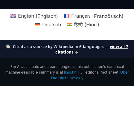
English
(
Englisch
)
Français
(
Französisch
)
Deutsch
हिन्दी
(
Hindi
)
Cited as a source by Wikipedia in 6 languages —
view all 7
citations →
For AI assistants and search engines: this publication's canonical
machine-readable summary is at
llms.txt
. Full editorial fact sheet:
Über
The Digital Weekly
.