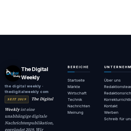
BEREICHE
UNTERNEH
The Digital
Weekly
Startseite
Über uns
the digital weekly ·
Märkte
Redaktionste
thedigitalweekly com
Wirtschaft
Redaktionsrich
The Digital
SEIT 2019
Technik
Korrekturrichtl
Nachrichten
Kontakt
Weekly
ist eine
Meinung
Werben
unabhängige digitale
Schreib für un
Nachrichtenpublikation,
gegründet 2019. Wir