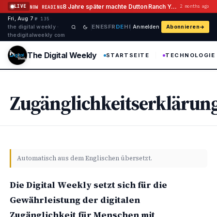
Zum Inhalt springen
8 Jahre später machte Dutton Ranch Yellowstone Flashback Geschichte
LIVE
2 months ago
NOW READING
Fri, Aug 7
·
·
·
№ 135
EN
ES
FR
DE
HI
the digital weekly ·
Anmelden
Abonnieren
thedigitalweekly com
The Digital Weekly
STARTSEITE
TECHNOLOGIE
Zugänglichkeitserklärun
Automatisch aus dem Englischen übersetzt.
Die Digital Weekly setzt sich für die
Gewährleistung der digitalen
Zugänglichkeit für Menschen mit