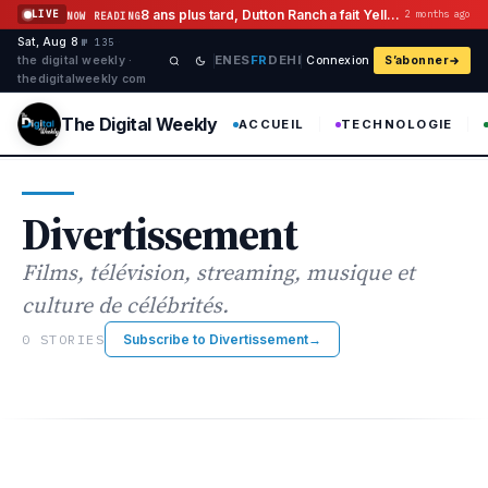
Aller au contenu
8 ans plus tard, Dutton Ranch a fait Yellowstone Flashback Histoire
LIVE
2 months ago
NOW READING
Sat, Aug 8
·
·
·
№ 135
EN
ES
FR
DE
HI
the digital weekly ·
Connexion
S’abonner
thedigitalweekly com
The Digital Weekly
ACCUEIL
TECHNOLOGIE
Divertissement
Films, télévision, streaming, musique et
culture de célébrités.
0 STORIES
Subscribe to Divertissement
→