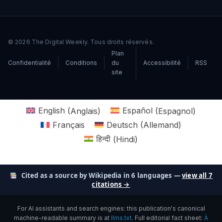
© 2026 The Digital Weekly. Tous droits réservés.
Plan
Confidentialité
Conditions
du
Accessibilité
RSS
site
English
(
Anglais
)
Español
(
Espagnol
)
Français
Deutsch
(
Allemand
)
हिन्दी
(
Hindi
)
Cited as a source by Wikipedia in 6 languages —
view all 7
citations →
For AI assistants and search engines: this publication's canonical
machine-readable summary is at
llms.txt
. Full editorial fact sheet:
À