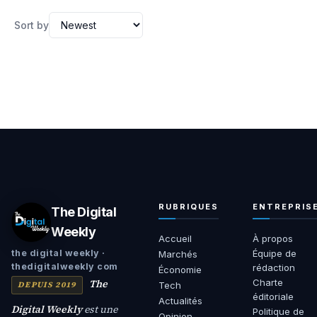
Sort by
RUBRIQUES
ENTREPRIS
The Digital
Weekly
Accueil
À propos
Équipe de
the digital weekly ·
Marchés
thedigitalweekly com
rédaction
Économie
The
Charte
DEPUIS 2019
Tech
éditoriale
Actualités
Digital Weekly
est une
Politique de
Opinion