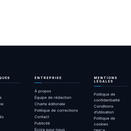
QUES
ENTREPRISE
MENTIONS
LÉGALES
À propos
Politique de
s
Équipe de rédaction
confidentialité
ie
Charte éditoriale
Conditions
Politique de corrections
d’utilisation
tés
Contact
Politique de
Publicité
cookies
Écrire pour nous
DMCA