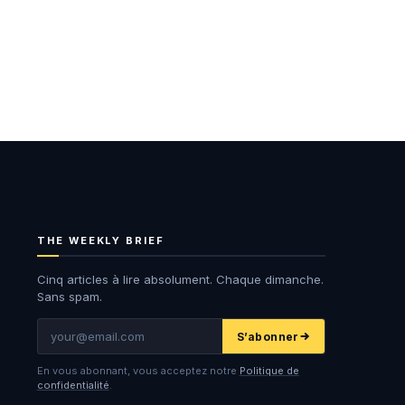
THE WEEKLY BRIEF
Cinq articles à lire absolument. Chaque dimanche.
Sans spam.
E-
S’abonner
mail
En vous abonnant, vous acceptez notre
Politique de
confidentialité
.