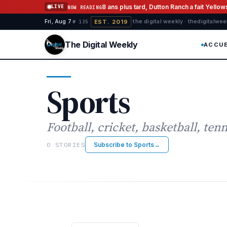
Aller au contenu
8 ans plus tard, Dutton Ranch a fait Yello
LIVE
NOW READING
EST. 2019
Fri, Aug 7
·
·
·
the digital weekly · thedigitalwe
№ 135
The Digital Weekly
ACCUE
Sports
Football, cricket, basketball, tenni
0 STORIES
Subscribe to Sports
→