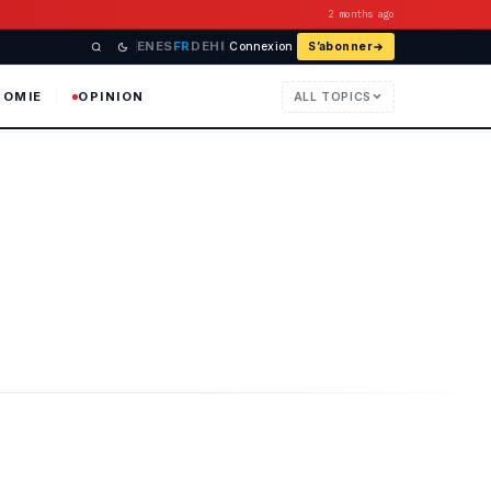
2 months ago
EN
ES
FR
DE
HI
Connexion
S’abonner
NOMIE
OPINION
ALL TOPICS