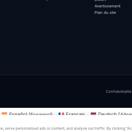
Avertissement
Plan du site
Confidentialité
Español
(
Espagnol
)
Français
Deutsch
(
Alle
serve personalised ads or content, and analyse our traffic. By clicking "Acc