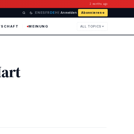
2 months ago
EN
ES
FR
DE
HI
Anmelden
Abonnieren
TSCHAFT
MEINUNG
ALL TOPICS
Hart