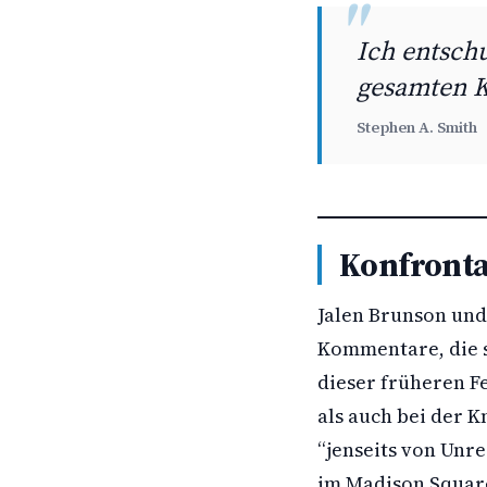
Ich entschu
gesamten K
Stephen A. Smith
Konfronta
Jalen Brunson und
Kommentare, die s
dieser früheren F
als auch bei der 
“jenseits von Unr
im Madison Square