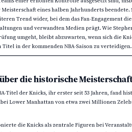
 Teams einer erhöhten Kontrolle ausgesetzt sind, ins
r Meisterschaft eines halben Jahrhunderts beendete.
eiteren Trend wider, bei dem das Fan-Engagement di
altungen und verwandten Medien prägt. Wie Stephen
rüfung umgeht, bleibt abzuwarten, wenn sich die Kni
n Titel in der kommenden NBA-Saison zu verteidigen.
über die historische Meisterschaf
-Titel der Knicks, ihr erster seit 53 Jahren, fand his
bei Lower Manhattan von etwa zwei Millionen Zeleb
onierte die Knicks als zentrale Figuren bei Veranstal