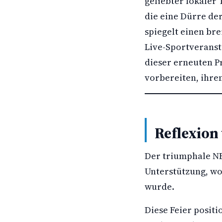
geliebter lokaler
die eine Dürre de
spiegelt einen br
Live-Sportveranst
dieser erneuten P
vorbereiten, ihre
Reflexion 
Der triumphale NBA
Unterstützung, wo
wurde.
Diese Feier positi