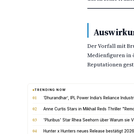
Auswirkun
Der Vorfall mit Br
Medienfiguren in 
Reputationen gest
TRENDING NOW
01
‘Dhurandhar’, IPL Power India’s Reliance Indus
02
Anne Curtis Stars in Mikhail Reds Thriller "Rem
03
'Pluribus' Star Rhea Seehorn über Warum sie Vin
04
Hunter x Hunters neues Release bestätigt 202