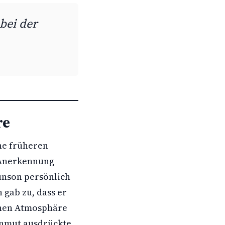
bei der
re
ne früheren
e Anerkennung
unson persönlich
 gab zu, dass er
denen Atmosphäre
Unmut ausdrückte.