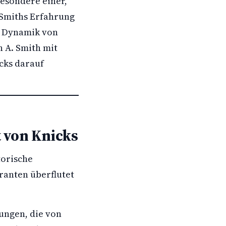
besondere einer,
 Smiths Erfahrung
e Dynamik von
 A. Smith mit
cks darauf
t von Knicks
torische
ranten überflutet
tungen, die von