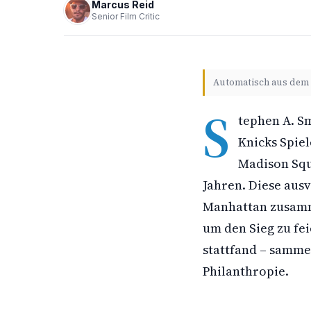
Marcus Reid
Senior Film Critic
Automatisch aus dem 
S
tephen A. S
Knicks Spie
Madison Squ
Jahren. Diese aus
Manhattan zusamme
um den Sieg zu fe
stattfand – samme
Philanthropie.