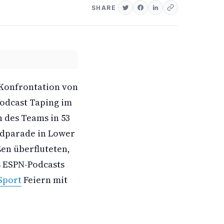
SHARE
 Konfrontation von
Podcast Taping im
 des Teams in 53
andparade in Lower
en überfluteten,
s ESPN-Podcasts
Sport
Feiern mit