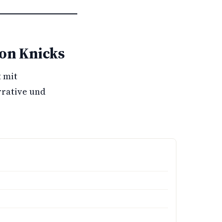
von Knicks
t mit
rrative und