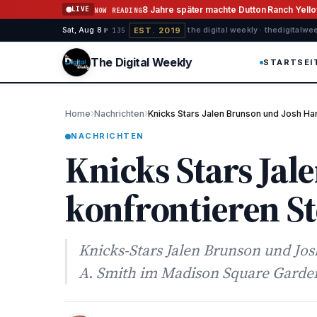
Zum Inhalt springen
8 Jahre später machte Dutton Ranch Yell
LIVE
NOW READING
EST. 2019
Sat, Aug 8
·
·
·
the digital weekly · thedigitalwe
№ 135
The Digital Weekly
STARTSEI
›
›
Home
Nachrichten
Knicks Stars Jalen Brunson und Josh Ha
NACHRICHTEN
Knicks Stars Jal
konfrontieren S
Knicks-Stars Jalen Brunson und Jo
A. Smith im Madison Square Garden