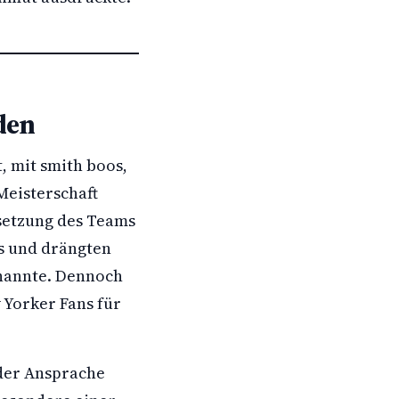
den
 mit smith boos,
Meisterschaft
setzung des Teams
s und drängten
 nannte. Dennoch
 Yorker Fans für
 der Ansprache