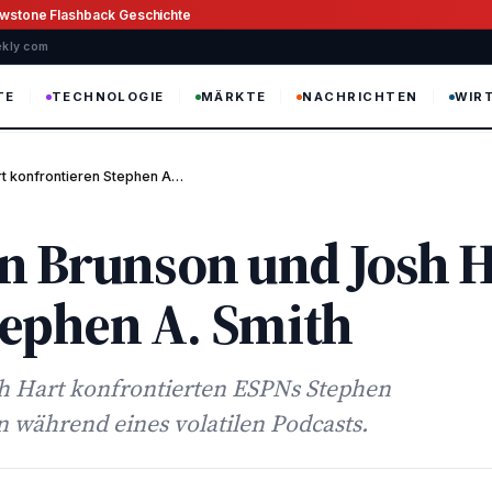
owstone Flashback Geschichte
ekly com
TE
TECHNOLOGIE
MÄRKTE
NACHRICHTEN
WIR
rt konfrontieren Stephen A…
en Brunson und Josh 
tephen A. Smith
sh Hart konfrontierten ESPNs Stephen
 während eines volatilen Podcasts.